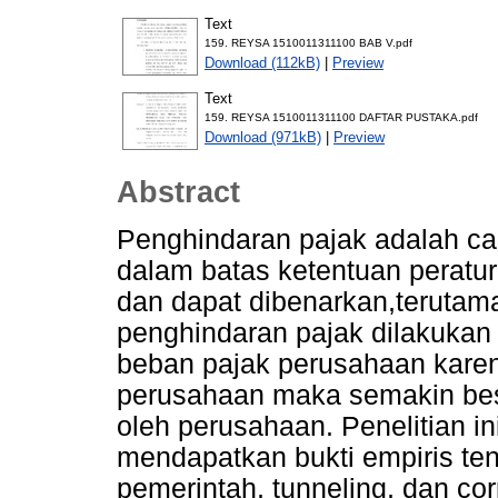
Text
159. REYSA 1510011311100 BAB V.pdf
Download (112kB)
|
Preview
Text
159. REYSA 1510011311100 DAFTAR PUSTAKA.pdf
Download (971kB)
|
Preview
Abstract
Penghindaran pajak adalah ca
dalam batas ketentuan perat
dan dapat dibenarkan,terutam
penghindaran pajak dilakukan
beban pajak perusahaan kare
perusahaan maka semakin bes
oleh perusahaan. Penelitian i
mendapatkan bukti empiris te
pemerintah, tunneling, dan cor