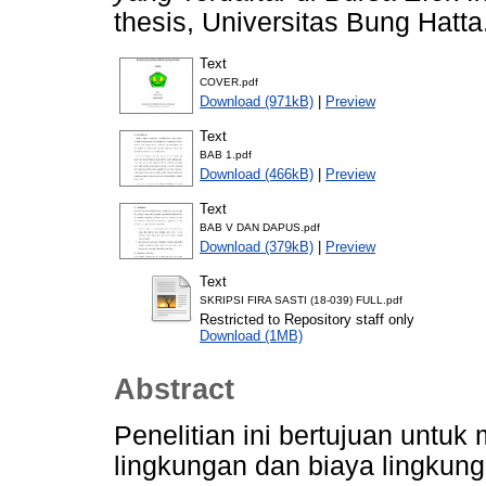
thesis, Universitas Bung Hatta
Text
COVER.pdf
Download (971kB)
|
Preview
Text
BAB 1.pdf
Download (466kB)
|
Preview
Text
BAB V DAN DAPUS.pdf
Download (379kB)
|
Preview
Text
SKRIPSI FIRA SASTI (18-039) FULL.pdf
Restricted to Repository staff only
Download (1MB)
Abstract
Penelitian ini bertujuan untuk
lingkungan dan biaya lingkun