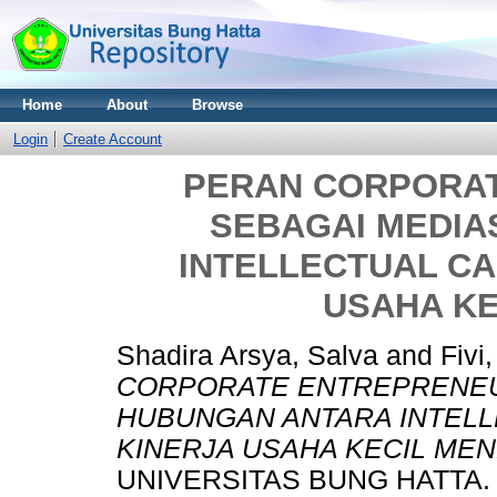
Home
About
Browse
Login
Create Account
PERAN CORPORA
SEBAGAI MEDIA
INTELLECTUAL CA
USAHA K
Shadira Arsya, Salva
and
Fivi
CORPORATE ENTREPRENEU
HUBUNGAN ANTARA INTELL
KINERJA USAHA KECIL ME
UNIVERSITAS BUNG HATTA.