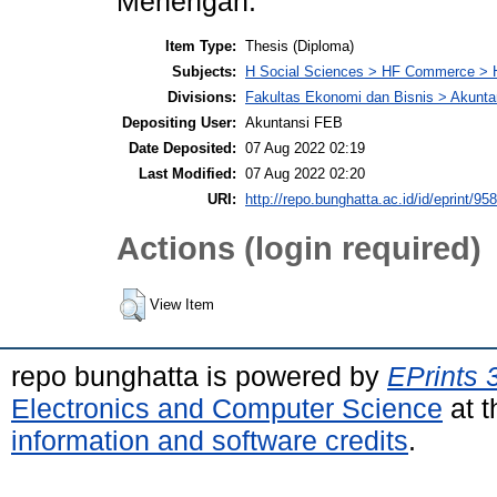
Menengah.
Item Type:
Thesis (Diploma)
Subjects:
H Social Sciences > HF Commerce > 
Divisions:
Fakultas Ekonomi dan Bisnis > Akunta
Depositing User:
Akuntansi FEB
Date Deposited:
07 Aug 2022 02:19
Last Modified:
07 Aug 2022 02:20
URI:
http://repo.bunghatta.ac.id/id/eprint/95
Actions (login required)
View Item
repo bunghatta is powered by
EPrints 
Electronics and Computer Science
at t
information and software credits
.