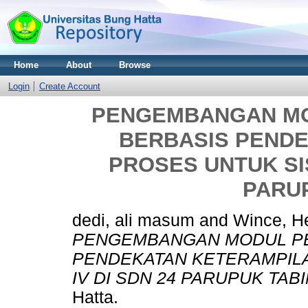
Home
About
Browse
Login
Create Account
PENGEMBANGAN MO
BERBASIS PEND
PROSES UNTUK SIS
PARU
dedi, ali masum
and
Wince, H
PENGEMBANGAN MODUL PE
PENDEKATAN KETERAMPIL
IV DI SDN 24 PARUPUK TABI
Hatta.