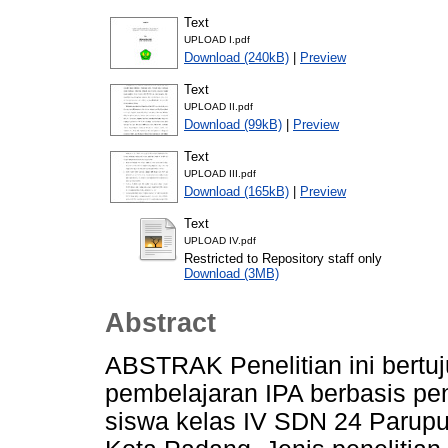
Text
UPLOAD I.pdf
Download (240kB)
|
Preview
Text
UPLOAD II.pdf
Download (99kB)
|
Preview
Text
UPLOAD III.pdf
Download (165kB)
|
Preview
Text
UPLOAD IV.pdf
Restricted to Repository staff only
Download (3MB)
Abstract
ABSTRAK Penelitian ini bertu
pembelajaran IPA berbasis pe
siswa kelas IV SDN 24 Parup