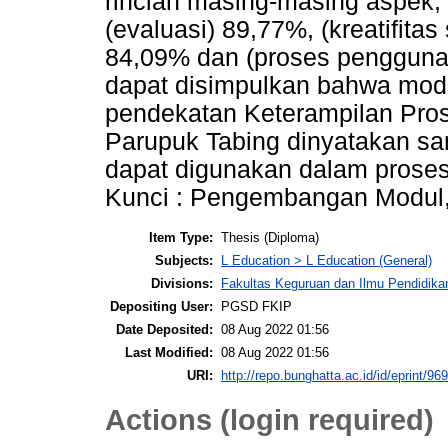
rincian masing-masing aspek, 
(evaluasi) 89,77%, (kreatifitas
84,09% dan (proses penggunaan
dapat disimpulkan bahwa modu
pendekatan Keterampilan Pros
Parupuk Tabing dinyatakan san
dapat digunakan dalam proses
Kunci : Pengembangan Modul, 
Item Type:
Thesis (Diploma)
Subjects:
L Education > L Education (General)
Divisions:
Fakultas Keguruan dan Ilmu Pendidika
Depositing User:
PGSD FKIP
Date Deposited:
08 Aug 2022 01:56
Last Modified:
08 Aug 2022 01:56
URI:
http://repo.bunghatta.ac.id/id/eprint/96
Actions (login required)