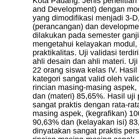
Kota Padang. Jenis peneliti
and Development) dengan mo
yang dimodifikasi menjadi 3-D,
(perancangan) dan developmen
dilakukan pada semester ganji
mengetahui kelayakan modul, di
praktikalitas. Uji validasi terdi
ahli desain dan ahli materi. Uj
22 orang siswa kelas IV. Hasil
kategori sangat valid oleh val
rincian masing-masing aspek,
dan (materi) 85,65%. Hasil uji 
sangat praktis dengan rata-ra
masing aspek, (kegrafikan) 10
90,63% dan (kelayakan isi) 83,
dinyatakan sangat praktis per