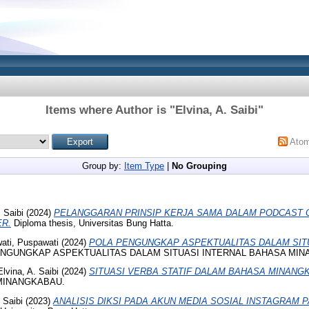
Items where Author is "
Elvina, A. Saibi
"
Ato
Group by:
Item Type
|
No Grouping
. Saibi
(2024)
PELANGGARAN PRINSIP KERJA SAMA DALAM PODCAST 
R.
Diploma thesis, Universitas Bung Hatta.
ati, Puspawati
(2024)
POLA PENGUNGKAP ASPEKTUALITAS DALAM SIT
NGUNGKAP ASPEKTUALITAS DALAM SITUASI INTERNAL BAHASA MIN
Elvina, A. Saibi
(2024)
SITUASI VERBA STATIF DALAM BAHASA MINANG
MINANGKABAU.
 Saibi
(2023)
ANALISIS DIKSI PADA AKUN MEDIA SOSIAL INSTAGRAM 