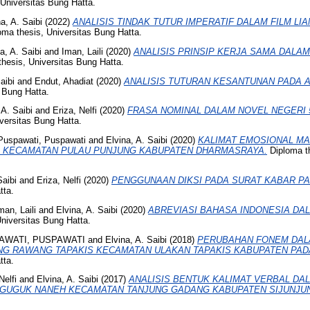
Universitas Bung Hatta.
a, A. Saibi
(2022)
ANALISIS TINDAK TUTUR IMPERATIF DALAM FILM LI
ma thesis, Universitas Bung Hatta.
a, A. Saibi
and
Iman, Laili
(2020)
ANALISIS PRINSIP KERJA SAMA DALAM
hesis, Universitas Bung Hatta.
aibi
and
Endut, Ahadiat
(2020)
ANALISIS TUTURAN KESANTUNAN PADA A
 Bung Hatta.
 A. Saibi
and
Eriza, Nelfi
(2020)
FRASA NOMINAL DALAM NOVEL NEGERI 
versitas Bung Hatta.
Puspawati, Puspawati
and
Elvina, A. Saibi
(2020)
KALIMAT EMOSIONAL M
O KECAMATAN PULAU PUNJUNG KABUPATEN DHARMASRAYA.
Diploma th
Saibi
and
Eriza, Nelfi
(2020)
PENGGUNAAN DIKSI PADA SURAT KABAR P
tta.
man, Laili
and
Elvina, A. Saibi
(2020)
ABREVIASI BAHASA INDONESIA DA
niversitas Bung Hatta.
AWATI, PUSPAWATI
and
Elvina, A. Saibi
(2018)
PERUBAHAN FONEM DAL
NG RAWANG TAPAKIS KECAMATAN ULAKAN TAPAKIS KABUPATEN PAD
tta.
Nelfi
and
Elvina, A. Saibi
(2017)
ANALISIS BENTUK KALIMAT VERBAL DA
GUGUK NANEH KECAMATAN TANJUNG GADANG KABUPATEN SIJUNJU