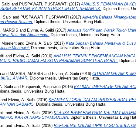
. Saibi
and
PUSPAWATI, PUSPAWATI
(2017)
ANALISIS PENAMAAN DI KE
SISIR SELATAN: KAJIAN STRUKTUR DAN SEMANTIK.
Diploma thesis, Un
. Saibi
and
PUSPAWATI, PUSPAWATI
(2017)
Adverbia Bahasa Minangkabau
n Pesisir Selatan.
Diploma thesis, Universitas Bung Hatta.
, MARSIS
and
Elvina, A. Saibi
(2017)
Analisis Konflik dan Watak Tokoh Uta
 Karya Rais dan Almahendra.
Diploma thesis, Universitas Bung Hatta.
, Morelent
and
Elvina, A. Saibi
(2017)
Kata Sapaan Bahasa Mentawai di Dusu
ulauan Mentawai.
Diploma thesis, Universitas Bung Hatta.
lfi
and
Elvina, A. Saibi
(2016)
ANALISIS TEKNIK PENGEMBANGAN WACA
U DI RADIO DAMAI FM KOTA PARIAMAN SUMATERA BARAT.
Diploma t
a
and
MARSIS, MARSIS
and
Elvina, A. Saibi
(2016)
CITRAAN DALAM KUMP
AIRIL ANWAR.
Diploma thesis, Universitas Bung Hatta.
A. Saibi
and
Puspawati, Puspawati
(2016)
KALIMAT IMPERATIF DALAM A
loma thesis, Universitas Bung Hatta.
and
Elvina, A. Saibi
(2016)
KEARIFAN LOKAL DALAM PROSESI ADAT PE
AN NAN SABARIS.
Diploma thesis, Universitas Bung Hatta.
ili
and
Elvina, A. Saibi
(2016)
KLAUSA BAWAHAN PADA KALIMAT MAJEM
KAMPUS KARYA NANG SYAMSUDDIN.
Diploma thesis, Universitas Bung Hat
ili
and
Elvina, A. Saibi
(2016)
REFERENSI DALAM LIRIK LAGU SHEILA ON