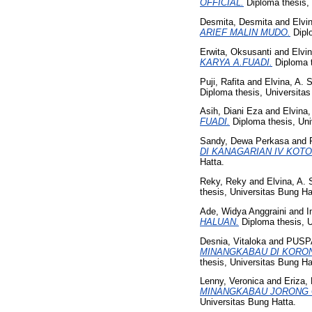
OFFICIAL.
Diploma thesis, 
Desmita, Desmita
and
Elvin
ARIEF MALIN MUDO.
Diplo
Erwita, Oksusanti
and
Elvin
KARYA A.FUADI.
Diploma t
Puji, Rafita
and
Elvina, A. S
Diploma thesis, Universitas
Asih, Diani Eza
and
Elvina,
FUADI.
Diploma thesis, Uni
Sandy, Dewa Perkasa
and
DI KANAGARIAN IV KOT
Hatta.
Reky, Reky
and
Elvina, A. 
thesis, Universitas Bung Ha
Ade, Widya Anggraini
and
I
HALUAN.
Diploma thesis, U
Desnia, Vitaloka
and
PUSP
MINANGKABAU DI KORO
thesis, Universitas Bung Ha
Lenny, Veronica
and
Eriza, 
MINANGKABAU JORONG 
Universitas Bung Hatta.