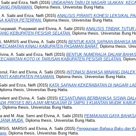
 Saibi
and
Eriza, Nelfi
(2016)
UNGKAPAN TABU DI NAGARI ULAKAN, KEC
ADANG PARIAMAN.
Diploma thesis, Universitas Bung Hatta.
, A. Saibi
and
Eriza, Nelfi
(2015)
ANALISIS PIRANTI KOHESI LEKSIKAL P
GA KARYA PETERPAN.
Diploma thesis, Universitas Bung Hatta.
uspawati, Puspawati
and
Elvina, A. Saibi
(2015)
ANALISIS TINDAK TUTUR 
ANG KEBUPATEN PESISIR SELATAN.
Diploma thesis, Universitas Bung Ha
S, MARSIS
and
Elvina, A. Saibi
(2015)
BENTUK KATA SAPAAN BAHASA M
KECAMATAN KINALI KABUPATEN PASAMAN BARAT.
Diploma thesis, Univ
lvina, A. Saibi
and
Eriza, Nelfi
(2015)
BENTUK NUMERALIA DALAM BAHAS
ECAMATAN KOTO IX TARUSAN KABUPATEN PESISIR SELATAN.
Diploma
snul, Fikri
and
Elvina, A. Saibi
(2015)
INTONASI BAHASA MINANG DIALEK
ANTI KABUPATEN PASAMAN.
Diploma thesis, Universitas Bung Hatta.
Saibi
and
Eriza, Nelfi
(2015)
KATA SAPAAN KEKERABATAN DI NAGARI L
iploma thesis, Universitas Bung Hatta.
relent
and
Elvina, A. Saibi
(2015)
KESANTUNAN BERBAHASA SISWA DAL
PADA PROSES BELAJAR MENGAJAR DI SMPN 3 KUANTAN MUDIK KABU
.
Diploma thesis, Universitas Bung Hatta.
ma
and
M. Atar, Semi
and
Elvina, A. Saibi
(2015)
PEMAKAIAN GAYA BAHASA
JANA MUDA.
Diploma thesis, Universitas Bung Hatta.
RSIS, MARSIS
and
Elvina, A. Saibi
(2015)
Penggunaan Bahasa Baku dan Kal
ang.
Diploma thesis, Universitas Bung Hatta.