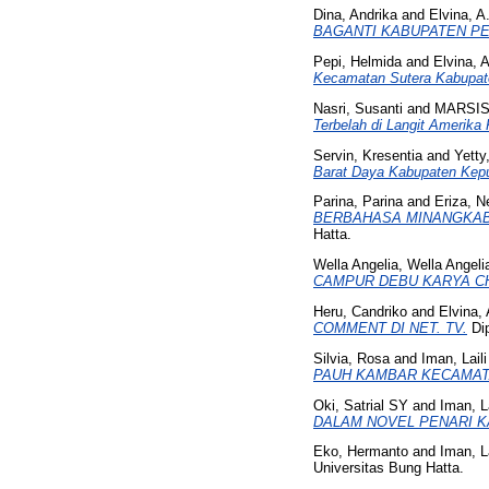
Dina, Andrika
and
Elvina, A
BAGANTI KABUPATEN PE
Pepi, Helmida
and
Elvina, A
Kecamatan Sutera Kabupate
Nasri, Susanti
and
MARSIS
Terbelah di Langit Amerika
Servin, Kresentia
and
Yetty
Barat Daya Kabupaten Kep
Parina, Parina
and
Eriza, Ne
BERBAHASA MINANGKABA
Hatta.
Wella Angelia, Wella Angeli
CAMPUR DEBU KARYA CH
Heru, Candriko
and
Elvina, 
COMMENT DI NET. TV.
Dip
Silvia, Rosa
and
Iman, Laili
PAUH KAMBAR KECAMAT
Oki, Satrial SY
and
Iman, La
DALAM NOVEL PENARI 
Eko, Hermanto
and
Iman, La
Universitas Bung Hatta.