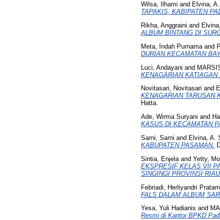
Wilsa, Ilhami
and
Elvina, A.
TAPAKIS, KABIPATEN P
Rikha, Anggraini
and
Elvina
ALBUM BINTANG DI SUR
Meta, Indah Purnama
and
P
DURIAN KECAMATAN BAY
Luci, Andayani
and
MARSI
KENAGARIAN KATIAGAN 
Novitasari, Novitasari
and
E
KENAGARIAN TARUSAN K
Hatta.
Ade, Wirma Suryani
and
Ha
KASUS DI KECAMATAN P
Sarni, Sarni
and
Elvina, A. 
KABUPATEN PASAMAN.
D
Sintia, Enjela
and
Yetty, Mo
EKSPRESIF KELAS VII 
SINGINGI PROVINSI RIAU
Febriadi, Herliyandri Prata
FALS DALAM ALBUM SAR
Yesa, Yuli Hadianis
and
MA
Resmi di Kantor BPKD Pad