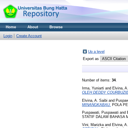
Home
About
Browse
Login
Create Account
Up a level
Export as
Number of items:
34
.
Irma, Yuniarti
and
Elvina, A
OLEH DEDDY COURBUZIE
Elvina, A. Saibi
and
Puspaw
MINANGKABAU.
POLA PE
Puspawati, Puspawati
and
STATIF DALAM BAHASA 
Vini, Marizka
and
Elvina, A.