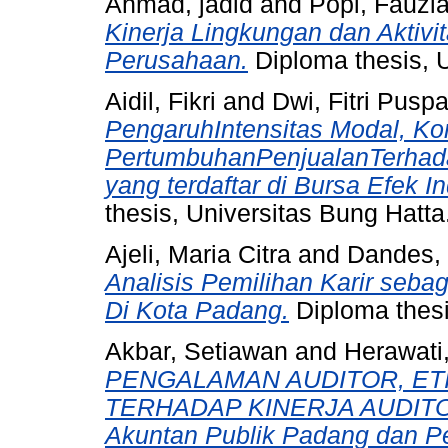
Ahmad, jadid
and
Popi, Fauzia
Kinerja Lingkungan dan Aktivi
Perusahaan.
Diploma thesis, U
Aidil, Fikri
and
Dwi, Fitri Pusp
PengaruhIntensitas Modal, K
PertumbuhanPenjualanTerhad
yang terdaftar di Bursa Efek 
thesis, Universitas Bung Hatta
Ajeli, Maria Citra
and
Dandes, 
Analisis Pemilihan Karir seb
Di Kota Padang.
Diploma thesi
Akbar, Setiawan
and
Herawati
PENGALAMAN AUDITOR, ETI
TERHADAP KINERJA AUDITOR 
Akuntan Publik Padang dan P