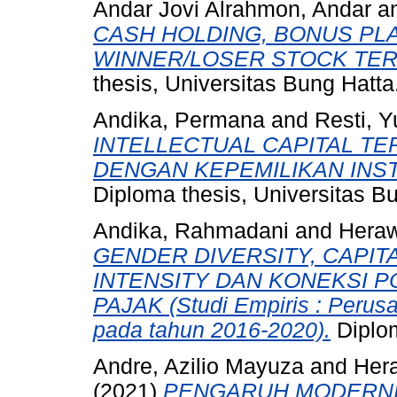
Andar Jovi Alrahmon, Andar
a
CASH HOLDING, BONUS PLA
WINNER/LOSER STOCK TER
thesis, Universitas Bung Hatta
Andika, Permana
and
Resti, Y
INTELLECTUAL CAPITAL T
DENGAN KEPEMILIKAN INST
Diploma thesis, Universitas B
Andika, Rahmadani
and
Heraw
GENDER DIVERSITY, CAPITA
INTENSITY DAN KONEKSI P
PAJAK (Studi Empiris : Perus
pada tahun 2016-2020).
Diplom
Andre, Azilio Mayuza
and
Hera
(2021)
PENGARUH MODERNIS