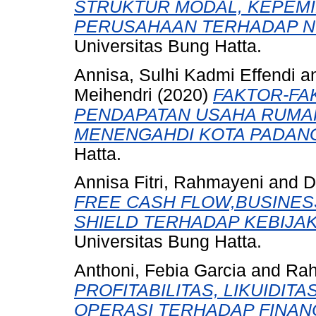
STRUKTUR MODAL, KEPEMI
PERUSAHAAN TERHADAP NI
Universitas Bung Hatta.
Annisa, Sulhi Kadmi Effendi
a
Meihendri
(2020)
FAKTOR-FA
PENDAPATAN USAHA RUMAH
MENENGAHDI KOTA PADAN
Hatta.
Annisa Fitri, Rahmayeni
and
D
FREE CASH FLOW,BUSINES
SHIELD TERHADAP KEBIJA
Universitas Bung Hatta.
Anthoni, Febia Garcia
and
Rah
PROFITABILITAS, LIKUIDIT
OPERASI TERHADAP FINANCI