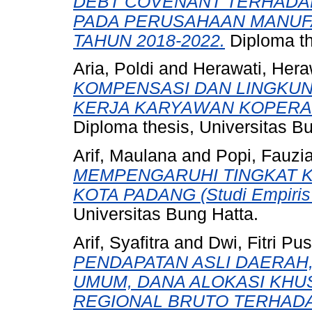
DEBT COVENANT TERHADA
PADA PERUSAHAAN MANUFA
TAHUN 2018-2022.
Diploma th
Aria, Poldi
and
Herawati, Hera
KOMPENSASI DAN LINGKUN
KERJA KARYAWAN KOPERAS
Diploma thesis, Universitas B
Arif, Maulana
and
Popi, Fauzia
MEMPENGARUHI TINGKAT 
KOTA PADANG (Studi Empiris 
Universitas Bung Hatta.
Arif, Syafitra
and
Dwi, Fitri Pu
PENDAPATAN ASLI DAERAH,
UMUM, DANA ALOKASI KHU
REGIONAL BRUTO TERHADA