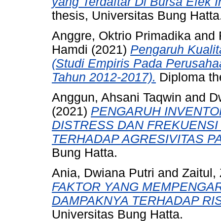
yang Terdaftar Di Bursa Efek 
thesis, Universitas Bung Hatta
Anggre, Oktrio Primadika
and
Hamdi
(2021)
Pengaruh Kuali
(Studi Empiris Pada Perusahaa
Tahun 2012-2017).
Diploma the
Anggun, Ahsani Taqwin
and
Dw
(2021)
PENGARUH INVENTOR
DISTRESS DAN FREKUENSI
TERHADAP AGRESIVITAS PA
Bung Hatta.
Ania, Dwiana Putri
and
Zaitul, 
FAKTOR YANG MEMPENGAR
DAMPAKNYA TERHADAP RIS
Universitas Bung Hatta.