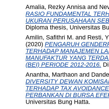
Amalia, Rezky Annisa
and
Nev
RASIO FUNDAMENTAL TER
UKURAN PERUSAHAAN SEBA
Diploma thesis, Universitas B
Amilin, Safithri M.
and
Resti, Y
(2020)
PENGARUH GENDERP
TERHADAP MANAJEMEN LA
MANUFAKTUR YANG TERDAF
(BEI) PERIODE 2012-2016.
Di
Anantha, Marthaon
and
Dandes
DIVERSITY DEWAN KOMISA
TERHADAP TAX AVOIDANC
PERBANKAN DI BURSA EFEK
Universitas Bung Hatta.