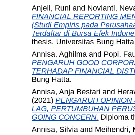
Anjeli, Runi
and
Novianti, Nev
FINANCIAL REPORTING M
(Studi Empiris pada Perusaha
Terdaftar di Bursa Efek Indon
thesis, Universitas Bung Hatta
Annisa, Aghilma
and
Popi, Fau
PENGARUH GOOD CORPORA
TERHADAP FINANCIAL DIST
Bung Hatta.
Annisa, Anja Bestari
and
Heraw
(2021)
PENGARUH OPINION 
LAG, PERTUMBUHAN PERUS
GOING CONCERN.
Diploma th
Annisa, Silvia
and
Meihendri, 