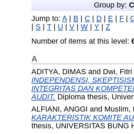
Group by:
C
Jump to:
A
|
B
|
C
|
D
|
E
|
F
|
|
S
|
T
|
U
|
V
|
W
|
Y
|
Z
Number of items at this level:
A
ADITYA, DIMAS
and
Dwi, Fitr
INDEPENDENSI, SKEPTISIS
INTEGRITAS DAN KOMPETE
AUDIT.
Diploma thesis, Univer
ALFIANI, ANGGI
and
Muslim, R
KARAKTERISTIK KOMITE AU
thesis, UNIVERSITAS BUNG 