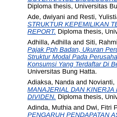
Diploma thesis, Universitas B
Ade, dwiyani
and
Resti, Yulist
STRUKTUR KEPEMILIKAN T
REPORT.
Diploma thesis, Univ
Adhilla, Adhilla
and
Siti, Rahm
Pajak Pph Badan, Ukuran Per
Struktur Modal Pada Perusaha
Konsumsi Yang Terdaftar Di B
Universitas Bung Hatta.
Adiaksa, Nanda
and
Novianti,
MANAJERIAL DAN KINERJA
DIVIDEN.
Diploma thesis, Univ
Adinda, Muthia
and
Dwi, Fitri
PENGARUH PENDAPATAN AS