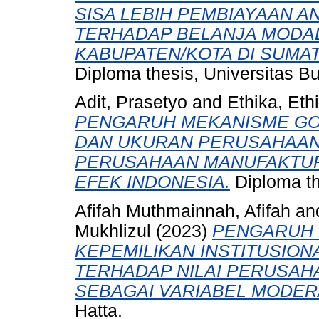
SISA LEBIH PEMBIAYAAN 
TERHADAP BELANJA MODAL
KABUPATEN/KOTA DI SUMAT
Diploma thesis, Universitas B
Adit, Prasetyo
and
Ethika, Eth
PENGARUH MEKANISME G
DAN UKURAN PERUSAHAAN
PERUSAHAAN MANUFAKTUR
EFEK INDONESIA.
Diploma th
Afifah Muthmainnah, Afifah
an
Mukhlizul
(2023)
PENGARUH 
KEPEMILIKAN INSTITUSION
TERHADAP NILAI PERUSAH
SEBAGAI VARIABEL MODER
Hatta.