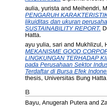
aulia, yurista
and
Meihendri, M
PENGARUH KARAKTERISTIK P
likuiditas dan ukuran per
SUSTAINABILITY REPORT.
Di
Hatta.
ayu yulia, sari
and
Mukhlizul,
MEKANISME GOOD CORPOR
LINGKUNGAN TERHADAP KIN
pada Perusahaan Sektor Indu
Terdaftar di Bursa Efek Indon
thesis, Universitas Bung Hatta
B
Bayu, Anugerah Putera
and
Za