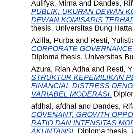
Aulifya, Mirna
and
Dandes, Ri
PUBLIK, UKURAN DEWAN K
DEWAN KOMISARIS TERHAD
thesis, Universitas Bung Hatta
Azilla, Purba
and
Resti, Yulist
CORPORATE GOVERNANCE 
Diploma thesis, Universitas B
Azura, Rian Adha
and
Resti, Y
STRUKTUR KEPEMILIKAN 
FINANCIAL DISTRESS DENG
VARIABEL MODERASI.
Diplom
afdhal, afdhal
and
Dandes, Rif
COVENANT, GROWTH OPPOR
RATIO DAN INTENSITAS M
AKUNTANSI.
Diploma thesis, 