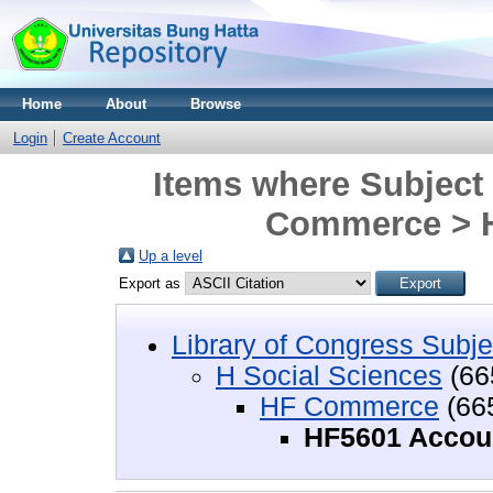
Home
About
Browse
Login
Create Account
Items where Subject 
Commerce > H
Up a level
Export as
Library of Congress Subje
H Social Sciences
(66
HF Commerce
(66
HF5601 Accou