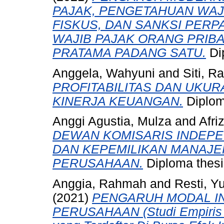
PAJAK, PENGETAHUAN WAJI
FISKUS, DAN SANKSI PER
WAJIB PAJAK ORANG PRIBA
PRATAMA PADANG SATU.
Dip
Anggela, Wahyuni
and
Siti, R
PROFITABILITAS DAN UKU
KINERJA KEUANGAN.
Diploma
Anggi Agustia, Mulza
and
Afri
DEWAN KOMISARIS INDEPE
DAN KEPEMILIKAN MANAJE
PERUSAHAAN.
Diploma thesi
Anggia, Rahmah
and
Resti, Yu
(2021)
PENGARUH MODAL I
PERUSAHAAN (Studi Empiris 