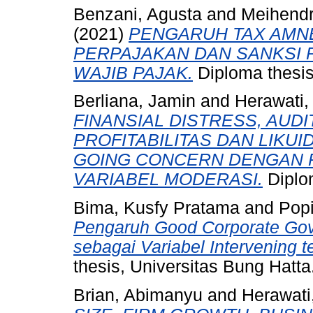
Benzani, Agusta
and
Meihendr
(2021)
PENGARUH TAX AMN
PERPAJAKAN DAN SANKSI 
WAJIB PAJAK.
Diploma thesis
Berliana, Jamin
and
Herawati,
FINANSIAL DISTRESS, AUD
PROFITABILITAS DAN LIKUI
GOING CONCERN DENGAN P
VARIABEL MODERASI.
Diplom
Bima, Kusfy Pratama
and
Popi
Pengaruh Good Corporate G
sebagai Variabel Intervening 
thesis, Universitas Bung Hatta
Brian, Abimanyu
and
Herawati