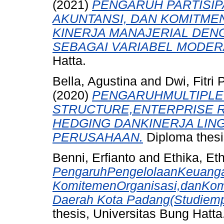
(2021)
PENGARUH PARTISIP
AKUNTANSI, DAN KOMITME
KINERJA MANAJERIAL DEN
SEBAGAI VARIABEL MODER
Hatta.
Bella, Agustina
and
Dwi, Fitri
(2020)
PENGARUHMULTIPLE
STRUCTURE,ENTERPRISE 
HEDGING DANKINERJA LIN
PERUSAHAAN.
Diploma thesi
Benni, Erfianto
and
Ethika, Et
PengaruhPengelolaanKeuanga
KomitemenOrganisasi,danKom
Daerah Kota Padang(Studiemp
thesis, Universitas Bung Hatta