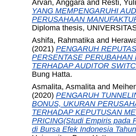
Arvan, Anggara
and
Resti, Yul
YANG MEMPENGARUHI AUD
PERUSAHAAN MANUFAKTUR 
Diploma thesis, UNIVERSIT
Ashifa, Rahmatika
and
Herawa
(2021)
PENGARUH REPUTASI 
PERSENTASE PERUBAHAN 
TERHADAP AUDITOR SWITC
Bung Hatta.
Asmalita, Asmalita
and
Meihen
(2020)
PENGARUH TUNNELIN
BONUS, UKURAN PERUSAHA
TERHADAP KEPUTUSAN ME
PRICING(Studi Empiris pada P
di Bursa Efek Indonesia Tahu