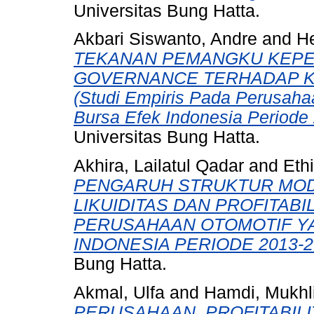
Universitas Bung Hatta.
Akbari Siswanto, Andre
and
He
TEKANAN PEMANGKU KEPE
GOVERNANCE TERHADAP KU
(Studi Empiris Pada Perusahaa
Bursa Efek Indonesia Periode
Universitas Bung Hatta.
Akhira, Lailatul Qadar
and
Eth
PENGARUH STRUKTUR MOD
LIKUIDITAS DAN PROFITABI
PERUSAHAAN OTOMOTIF YA
INDONESIA PERIODE 2013-2
Bung Hatta.
Akmal, Ulfa
and
Hamdi, Mukhl
PERUSAHAAN, PROFITABILI