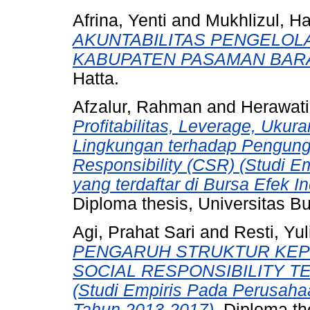
Afrina, Yenti
and
Mukhlizul, H
AKUNTABILITAS PENGELOL
KABUPATEN PASAMAN BARA
Hatta.
Afzalur, Rahman
and
Herawati
Profitabilitas, Leverage, Uku
Lingkungan terhadap Pengung
Responsibility (CSR) (Studi E
yang terdaftar di Bursa Efek I
Diploma thesis, Universitas B
Agi, Prahat Sari
and
Resti, Yul
PENGARUH STRUKTUR KEP
SOCIAL RESPONSIBILITY T
(Studi Empiris Pada Perusahaa
Tahun 2013-2017).
Diploma the