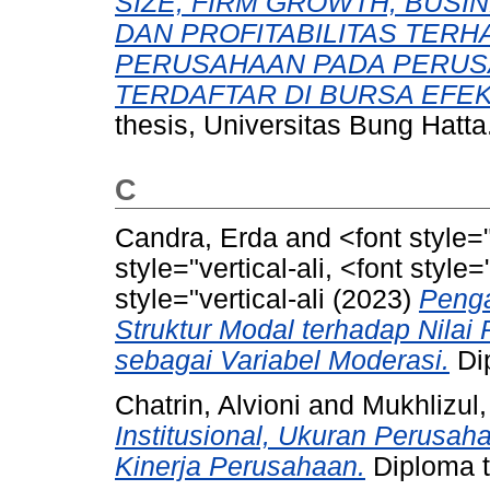
SIZE, FIRM GROWTH, BUSI
DAN PROFITABILITAS TER
PERUSAHAAN PADA PERUS
TERDAFTAR DI BURSA EFEK 
thesis, Universitas Bung Hatta
C
Candra, Erda
and
<font style="
style="vertical-ali, <font style=
style="vertical-ali
(2023)
Penga
Struktur Modal terhadap Nila
sebagai Variabel Moderasi.
Dip
Chatrin, Alvioni
and
Mukhlizul
Institusional, Ukuran Perusa
Kinerja Perusahaan.
Diploma t