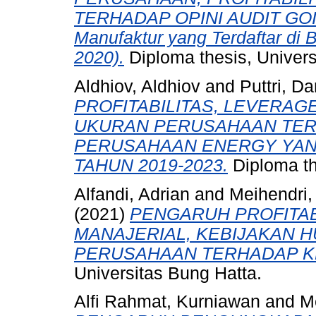
TERHADAP OPINI AUDIT GO
Manufaktur yang Terdaftar di 
2020).
Diploma thesis, Univers
Aldhiov, Aldhiov
and
Puttri, Da
PROFITABILITAS, LEVERAG
UKURAN PERUSAHAAN TERH
PERUSAHAAN ENERGY YANG
TAHUN 2019-2023.
Diploma th
Alfandi, Adrian
and
Meihendri,
(2021)
PENGARUH PROFITAB
MANAJERIAL, KEBIJAKAN 
PERUSAHAAN TERHADAP KE
Universitas Bung Hatta.
Alfi Rahmat, Kurniawan
and
M