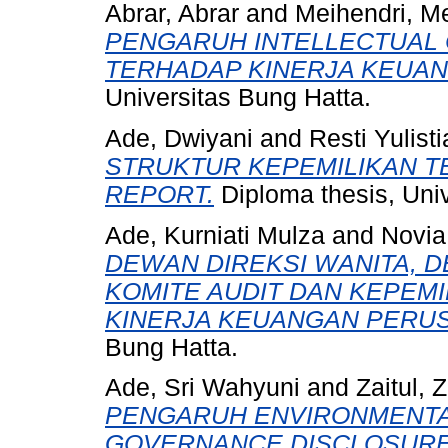
Abrar, Abrar
and
Meihendri, M
PENGARUH INTELLECTUAL 
TERHADAP KINERJA KEUA
Universitas Bung Hatta.
Ade, Dwiyani
and
Resti Yulist
STRUKTUR KEPEMILIKAN T
REPORT.
Diploma thesis, Univ
Ade, Kurniati Mulza
and
Novia
DEWAN DIREKSI WANITA, 
KOMITE AUDIT DAN KEPEMI
KINERJA KEUANGAN PERU
Bung Hatta.
Ade, Sri Wahyuni
and
Zaitul, Z
PENGARUH ENVIRONMENTAL
GOVERNANCE DISCLOSURE