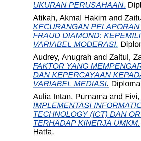
UKURAN PERUSAHAAN.
Dipl
Atikah, Akmal Hakim
and
Zaitu
KECURANGAN PELAPORAN 
FRAUD DIAMOND: KEPEMILI
VARIABEL MODERASI.
Diplom
Audrey, Anugrah
and
Zaitul, Za
FAKTOR YANG MEMPENGAR
DAN KEPERCAYAAN KEPAD
VARIABEL MEDIASI.
Diploma 
Aulia Intan, Purnama
and
Fivi
IMPLEMENTASI INFORMATI
TECHNOLOGY (ICT) DAN O
TERHADAP KINERJA UMKM.
Hatta.