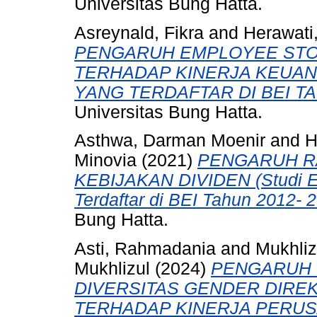
Universitas Bung Hatta.
Asreynald, Fikra
and
Herawati
PENGARUH EMPLOYEE STO
TERHADAP KINERJA KEUA
YANG TERDAFTAR DI BEI TA
Universitas Bung Hatta.
Asthwa, Darman Moenir
and
H
Minovia
(2021)
PENGARUH R
KEBIJAKAN DIVIDEN (Studi E
Terdaftar di BEI Tahun 2012- 2
Bung Hatta.
Asti, Rahmadania
and
Mukhliz
Mukhlizul
(2024)
PENGARUH 
DIVERSITAS GENDER DIREK
TERHADAP KINERJA PERU