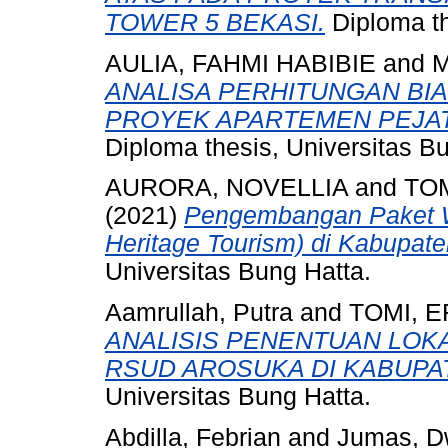
TOWER 5 BEKASI.
Diploma th
AULIA, FAHMI HABIBIE
and
M
ANALISA PERHITUNGAN BI
PROYEK APARTEMEN PEJAT
Diploma thesis, Universitas B
AURORA, NOVELLIA
and
TO
(2021)
Pengembangan Paket W
Heritage Tourism) di Kabupat
Universitas Bung Hatta.
Aamrullah, Putra
and
TOMI, 
ANALISIS PENENTUAN LOK
RSUD AROSUKA DI KABUPA
Universitas Bung Hatta.
Abdilla, Febrian
and
Jumas, Dw