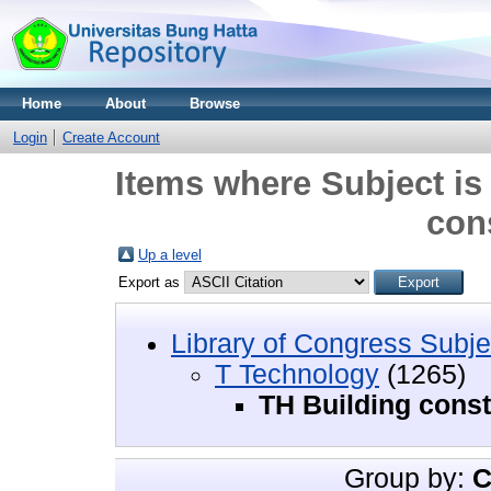
Home
About
Browse
Login
Create Account
Items where Subject is
con
Up a level
Export as
Library of Congress Subje
T Technology
(1265)
TH Building const
Group by:
C