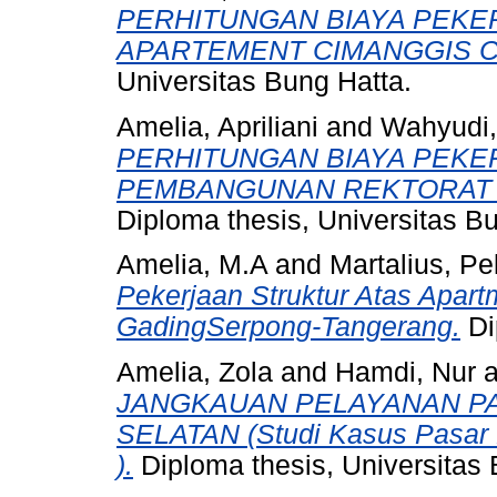
PERHITUNGAN BIAYA PEKE
APARTEMENT CIMANGGIS C
Universitas Bung Hatta.
Amelia, Apriliani
and
Wahyudi,
PERHITUNGAN BIAYA PEKE
PEMBANGUNAN REKTORAT P
Diploma thesis, Universitas B
Amelia, M.A
and
Martalius, Pel
Pekerjaan Struktur Atas Apar
GadingSerpong-Tangerang.
Di
Amelia, Zola
and
Hamdi, Nur
a
JANGKAUAN PELAYANAN PA
SELATAN (Studi Kasus Pasar
).
Diploma thesis, Universitas 