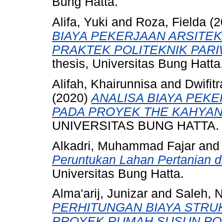
Bung Hatta.
Alifa, Yuki
and
Roza, Fielda
(2
BIAYA PEKERJAAN ARSITE
PRAKTEK POLITEKNIK PAR
thesis, Universitas Bung Hatta
Alifah, Khairunnisa
and
Dwifit
(2020)
ANALISA BIAYA PEK
PADA PROYEK THE KAHYAN
UNIVERSITAS BUNG HATTA.
Alkadri, Muhammad Fajar
an
Peruntukan Lahan Pertanian d
Universitas Bung Hatta.
Alma'arij, Junizar
and
Saleh, 
PERHITUNGAN BIAYA STRU
PROYEK RUMAH SUSUN PO