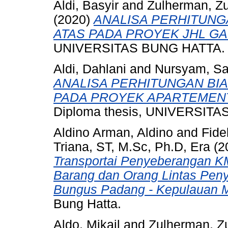
Aldi, Basyir
and
Zulherman, Z
(2020)
ANALISA PERHITUNG
ATAS PADA PROYEK JHL GA
UNIVERSITAS BUNG HATTA.
Aldi, Dahlani
and
Nursyam, Sa
ANALISA PERHITUNGAN BI
PADA PROYEK APARTEMENT 
Diploma thesis, UNIVERSIT
Aldino Arman, Aldino
and
Fide
Triana, ST, M.Sc, Ph.D, Era
(2
Transportai Penyeberangan 
Barang dan Orang Lintas Pen
Bungus Padang - Kepulauan 
Bung Hatta.
Aldo, Mikail
and
Zulherman, Z