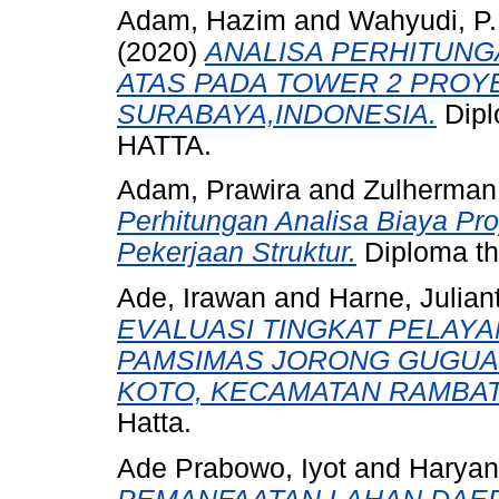
Adam, Hazim
and
Wahyudi, P
(2020)
ANALISA PERHITUNG
ATAS PADA TOWER 2 PROY
SURABAYA,INDONESIA.
Dipl
HATTA.
Adam, Prawira
and
Zulherman
Perhitungan Analisa Biaya Pr
Pekerjaan Struktur.
Diploma th
Ade, Irawan
and
Harne, Julian
EVALUASI TINGKAT PELAY
PAMSIMAS JORONG GUGUAK 
KOTO, KECAMATAN RAMBAT
Hatta.
Ade Prabowo, Iyot
and
Haryan