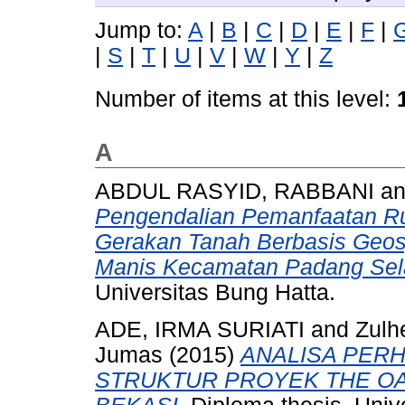
Jump to:
A
|
B
|
C
|
D
|
E
|
F
|
|
S
|
T
|
U
|
V
|
W
|
Y
|
Z
Number of items at this level:
A
ABDUL RASYID, RABBANI
a
Pengendalian Pemanfaatan R
Gerakan Tanah Berbasis Geosp
Manis Kecamatan Padang Sela
Universitas Bung Hatta.
ADE, IRMA SURIATI
and
Zulh
Jumas
(2015)
ANALISA PERH
STRUKTUR PROYEK THE OA