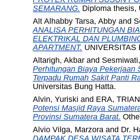
SEMARANG.
Diploma thesis, 
Alt Alhabby Tarsa, Abby
and
S
ANALISA PERHITUNGAN BI
ELEKTRIKAL DAN PLUMBI
APARTMENT.
UNIVERSITAS 
Altarigh, Akbar
and
Sesmiwati
Perhitungan Biaya Pekerjaan 
Terpadu Rumah Sakit Panti Ra
Universitas Bung Hatta.
Alvin, Yuriski
and
ERA, TRIA
Potensi Masjid Raya Sumatera
Provinsi Sumatera Barat.
Other
Alvio Vilga, Marzora
and
Dr. H
DAMPAK DESA WISATA TE