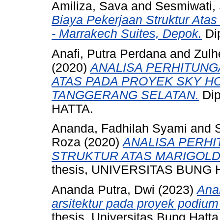
Amiliza, Sava
and
Sesmiwati,
Biaya Pekerjaan Struktur Ata
- Marrakech Suites, Depok.
Dip
Anafi, Putra Perdana
and
Zulh
(2020)
ANALISA PERHITUNG
ATAS PADA PROYEK SKY H
TANGGERANG SELATAN.
Dip
HATTA.
Ananda, Fadhilah Syami
and
Roza
(2020)
ANALISA PERHI
STRUKTUR ATAS MARIGOLD
thesis, UNIVERSITAS BUNG 
Ananda Putra, Dwi
(2023)
Anal
arsitektur pada proyek podium 
thesis, Universitas Bung Hatta