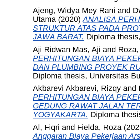
Ajeng, Widya Mey Rani
and
D
Utama
(2020)
ANALISA PERH
STRUKTUR ATAS PADA PRO
JAWA BARAT.
Diploma thesis,
Aji Ridwan Mas, Aji
and
Roza,
PERHITUNGAN BIAYA PEKE
DAN PLUMBING PROYEK R
Diploma thesis, Universitas B
Akbarevi Akbarevi, Rizqy
and
PERHITUNGAN BIAYA PEKE
GEDUNG RAWAT JALAN TER
YOGYAKARTA.
Diploma thesis
Al, Fiqri
and
Fielda, Roza
(202
Anggaran Biaya Pekerjaan Ars