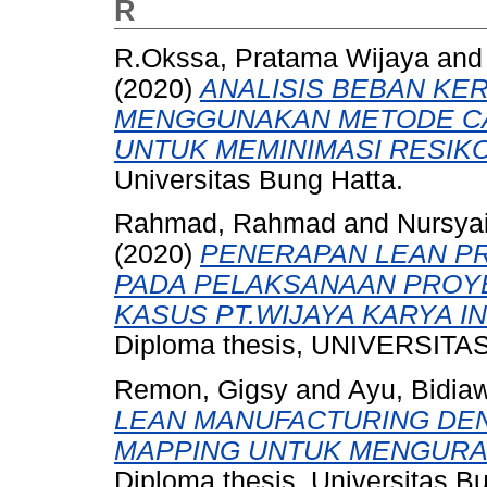
R
R.Okssa, Pratama Wijaya
an
(2020)
ANALISIS BEBAN KE
MENGGUNAKAN METODE CA
UNTUK MEMINIMASI RESIKO
Universitas Bung Hatta.
Rahmad, Rahmad
and
Nursyai
(2020)
PENERAPAN LEAN P
PADA PELAKSANAAN PROYE
KASUS PT.WIJAYA KARYA I
Diploma thesis, UNIVERSIT
Remon, Gigsy
and
Ayu, Bidiaw
LEAN MANUFACTURING DE
MAPPING UNTUK MENGURAN
Diploma thesis, Universitas B