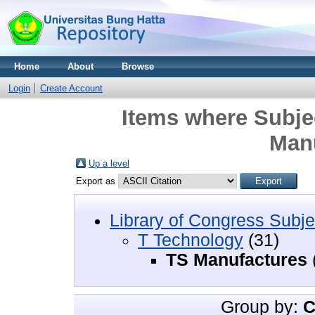
Home
About
Browse
Login
Create Account
Items where Subje
Man
Up a level
Export as
Library of Congress Subje
T Technology
(31)
TS Manufactures
Group by:
C