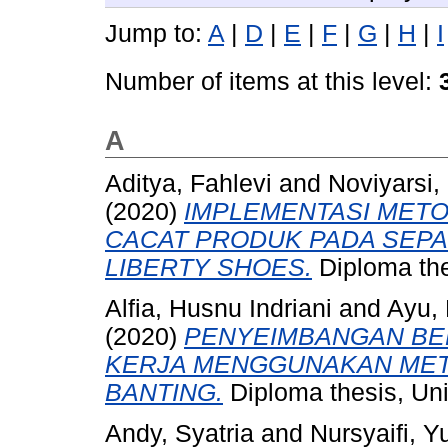
Jump to:
A
|
D
|
E
|
F
|
G
|
H
|
I
Number of items at this level:
A
Aditya, Fahlevi
and
Noviyarsi,
(2020)
IMPLEMENTASI METO
CACAT PRODUK PADA SEPA
LIBERTY SHOES.
Diploma the
Alfia, Husnu Indriani
and
Ayu, 
(2020)
PENYEIMBANGAN BEB
KERJA MENGGUNAKAN MET
BANTING.
Diploma thesis, Uni
Andy, Syatria
and
Nursyaifi, Y