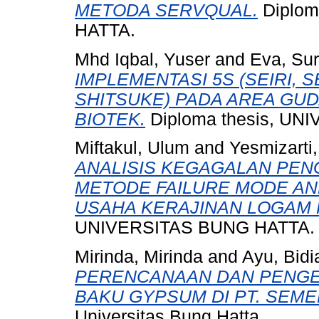
METODA SERVQUAL.
Diplom
HATTA.
Mhd Iqbal, Yuser
and
Eva, Sur
IMPLEMENTASI 5S (SEIRI, S
SHITSUKE) PADA AREA GUD
BIOTEK.
Diploma thesis, UN
Miftakul, Ulum
and
Yesmizarti,
ANALISIS KEGAGALAN PE
METODE FAILURE MODE AND
USAHA KERAJINAN LOGAM 
UNIVERSITAS BUNG HATTA.
Mirinda, Mirinda
and
Ayu, Bidi
PERENCANAAN DAN PENGE
BAKU GYPSUM DI PT. SEME
Universitas Bung Hatta.