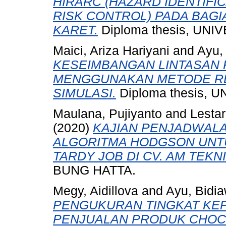
HIRARC (HAZARD IDENTIFI
RISK CONTROL) PADA BAGI
KARET.
Diploma thesis, UN
Maici, Ariza Hariyani
and
Ayu, 
KESEIMBANGAN LINTASAN 
MENGGUNAKAN METODE RE
SIMULASI.
Diploma thesis, 
Maulana, Pujiyanto
and
Lestar
(2020)
KAJIAN PENJADWAL
ALGORITMA HODGSON UNT
TARDY JOB DI CV. AM TEKNI
BUNG HATTA.
Megy, Aidillova
and
Ayu, Bidia
PENGUKURAN TINGKAT KE
PENJUALAN PRODUK CHO