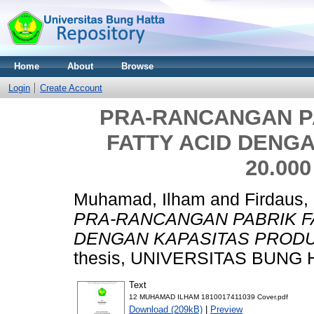
Home
About
Browse
Login
Create Account
PRA-RANCANGAN PA
FATTY ACID DENG
20.00
Muhamad, Ilham
and
Firdaus,
PRA-RANCANGAN PABRIK FA
DENGAN KAPASITAS PRODUK
thesis, UNIVERSITAS BUNG 
Text
12 MUHAMAD ILHAM 1810017411039 Cover.pdf
Download (209kB)
|
Preview