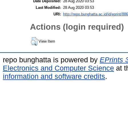
Date Deposited:
28 Aug 2020 03:53
Last Modified:
28 Aug 2020 03:53
URI:
http://repo.bunghatta.ac.id/id/eprint/886
Actions (login required)
View Item
repo bunghatta is powered by
EPrints 
Electronics and Computer Science
at t
information and software credits
.