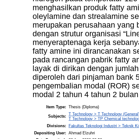
menghasilkan produk fatty amine
oleylamine dan strealamine ser
merupakan perusahaan yang b
dengan strutur organisasi “Li
menyeraptenaga kerja sebanya
fatty amine ini dirancanakan 
pada rancangan pabrik fatty a
layak di dirikan dengan jumlah
diperoleh dari pinjaman bank 
pengembalian modal (ROR) s
modal 2 tahun 4 tahun 2 bulan 
Item Type:
Thesis (Diploma)
T Technology > T Technology (General
Subjects:
T Technology > TP Chemical technolo
Divisions:
Fakultas Teknologi Industri > Teknik K
Depositing User:
Ahmad Elzuhri