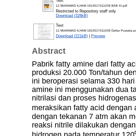
Text
12 MUHAMAD ILHAM 1810017411039 BAB XI.pdf
Restricted to Repository staff only
Download (328kB)
Text
12 MUHAMAD ILHAM 1810017411039 Daftar Pustaka.p
Download (221kB)
|
Preview
Abstract
Pabrik fatty amine dari fatty 
produksi 20.000 Ton/tahun den
ini beroperasi selama 330 har
amine ini menggunakan dua ta
nitrilasi dan proses hidrogena
meraksikan fatty acid dengan
dengan tekanan 7 atm akan men
reaksi nitrile dilakukan dengan
hidrogen pada temperatur 12