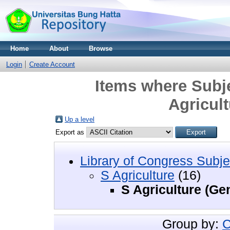
Home
About
Browse
Login
Create Account
Items where Subje
Agricult
Up a level
Export as
Library of Congress Subje
S Agriculture
(16)
S Agriculture (Ge
Group by:
C