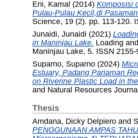
Eni, Kamal
(2014)
Komposisi 
Pulau-Pulau Kecil,di Pasaman
Science, 19 (2). pp. 113-120.
Junaidi, Junaidi
(2021)
Loading
in Maninjau Lake.
Loading and 
Maninjau Lake, 5. ISSN 2155
Suparno, Suparno
(2024)
Micr
Estuary, Padang Pariaman Reg
on Riverine Plastic Load in th
and Natural Resources Journal,
Thesis
Amdana, Dicky Delpiero
and
S
PENGGUNAAN AMPAS TAHU D