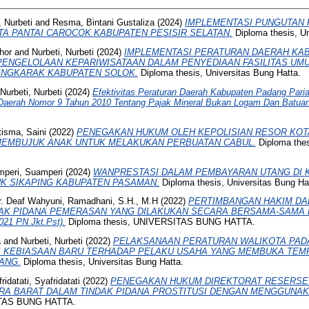
, Nurbeti
and
Resma, Bintani Gustaliza
(2024)
IMPLEMENTASI PUNGUTAN 
TA PANTAI CAROCOK KABUPATEN PESISIR SELATAN.
Diploma thesis, Un
hor
and
Nurbeti, Nurbeti
(2024)
IMPLEMENTASI PERATURAN DAERAH KA
 PENGELOLAAN KEPARIWISATAAN DALAM PENYEDIAAN FASILITAS UM
SINGKARAK KABUPATEN SOLOK.
Diploma thesis, Universitas Bung Hatta.
Nurbeti, Nurbeti
(2024)
Efektivitas Peraturan Daerah Kabupaten Padang Par
Daerah Nomor 9 Tahun 2010 Tentang Pajak Mineral Bukan Logam Dan Batuan
tisma, Saini
(2022)
PENEGAKAN HUKUM OLEH KEPOLISIAN RESOR KO
EMBUJUK ANAK UNTUK MELAKUKAN PERBUATAN CABUL.
Diploma th
peri, Suamperi
(2024)
WANPRESTASI DALAM PEMBAYARAN UTANG DI 
K SIKAPING KABUPATEN PASAMAN.
Diploma thesis, Universitas Bung Ha
r. Deaf Wahyuni, Ramadhani, S.H., M.H
(2022)
PERTIMBANGAN HAKIM D
AK PIDANA PEMERASAN YANG DILAKUKAN SECARA BERSAMA-SAMA D
021 PN Jkt.Pst).
Diploma thesis, UNIVERSITAS BUNG HATTA.
a
and
Nurbeti, Nurbeti
(2022)
PELAKSANAAN PERATURAN WALIKOTA PAD
I KEBIASAAN BARU TERHADAP PELAKU USAHA YANG MEMBUKA TEMP
ANG.
Diploma thesis, Universitas Bung Hatta.
ridatati, Syafridatati
(2022)
PENEGAKAN HUKUM DIREKTORAT RESERSE 
RA BARAT DALAM TINDAK PIDANA PROSTITUSI DENGAN MENGGUNAK
ITAS BUNG HATTA.