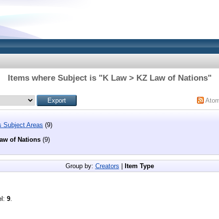
Items where Subject is "K Law > KZ Law of Nations"
Ato
s Subject Areas
(9)
aw of Nations
(9)
Group by:
Creators
|
Item Type
el:
9
.