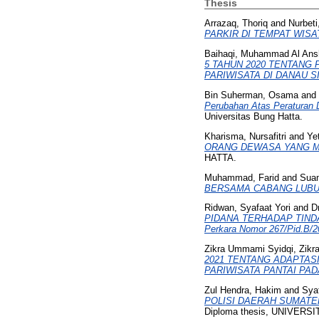
Thesis
Arrazaq, Thoriq
and
Nurbeti
PARKIR DI TEMPAT WISA
Baihaqi, Muhammad Al Ans
5 TAHUN 2020 TENTANG
PARIWISATA DI DANAU 
Bin Suherman, Osama
and
Perubahan Atas Peraturan 
Universitas Bung Hatta.
Kharisma, Nursafitri
and
Ye
ORANG DEWASA YANG M
HATTA.
Muhammad, Farid
and
Suam
BERSAMA CABANG LUBU
Ridwan, Syafaat Yori
and
D
PIDANA TERHADAP TIND
Perkara Nomor 267/Pid.B/2
Zikra Ummami Syidqi, Zikr
2021 TENTANG ADAPTAS
PARIWISATA PANTAI PAD
Zul Hendra, Hakim
and
Syaf
POLISI DAERAH SUMATE
Diploma thesis, UNIVERS