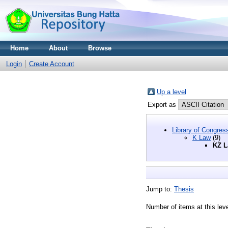
Home
About
Browse
Login
Create Account
Up a level
Export as
Library of Congres
K Law
(9)
KZ L
Jump to:
Thesis
Number of items at this lev