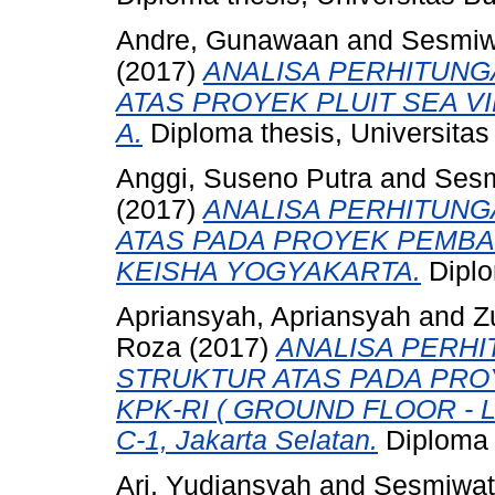
Andre, Gunawaan
and
Sesmiw
(2017)
ANALISA PERHITUNG
ATAS PROYEK PLUIT SEA V
A.
Diploma thesis, Universitas
Anggi, Suseno Putra
and
Sesm
(2017)
ANALISA PERHITUNG
ATAS PADA PROYEK PEMB
KEISHA YOGYAKARTA.
Diplo
Apriansyah, Apriansyah
and
Z
Roza
(2017)
ANALISA PERHI
STRUKTUR ATAS PADA PR
KPK-RI ( GROUND FLOOR - LA
C-1, Jakarta Selatan.
Diploma t
Ari, Yudiansyah
and
Sesmiwat