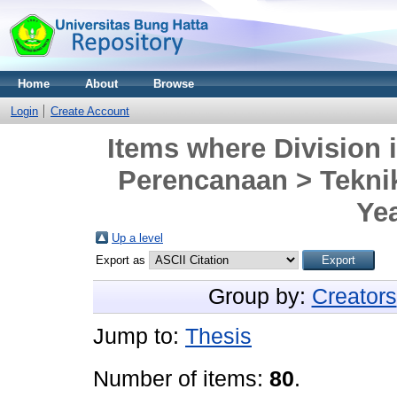
Home
About
Browse
Login
Create Account
Items where Division i
Perencanaan > Tekni
Yea
Up a level
Export as
Group by:
Creators
Jump to:
Thesis
Number of items:
80
.