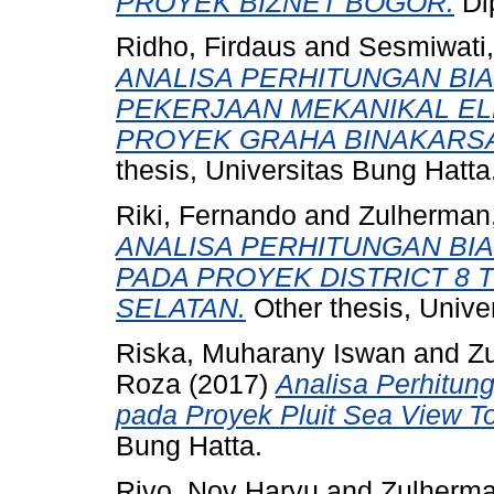
PROYEK BIZNET BOGOR.
Dip
Ridho, Firdaus
and
Sesmiwati,
ANALISA PERHITUNGAN BI
PEKERJAAN MEKANIKAL EL
PROYEK GRAHA BINAKARSA
thesis, Universitas Bung Hatta
Riki, Fernando
and
Zulherman
ANALISA PERHITUNGAN BI
PADA PROYEK DISTRICT 8 
SELATAN.
Other thesis, Unive
Riska, Muharany Iswan
and
Z
Roza
(2017)
Analisa Perhitun
pada Proyek Pluit Sea View To
Bung Hatta.
Rivo, Nov Haryu
and
Zulherma