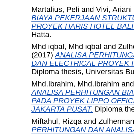
Martalius, Peli
and
Vivi, Ariani
BIAYA PEKERJAAN STRUKT
PROYEK HARIS HOTEL BALI
Hatta.
Mhd iqbal, Mhd iqbal
and
Zulh
(2017)
ANALISA PERHITUNG
DAN ELECTRICAL PROYEK I
Diploma thesis, Universitas B
Mhd.Ibrahim, Mhd.Ibrahim
an
ANALISA PERHITUNGAN BI
PADA PROYEK LIPPO OFFIC
JAKARTA PUSAT.
Diploma the
Miftahul, Rizqa
and
Zulherman
PERHITUNGAN DAN ANALIS