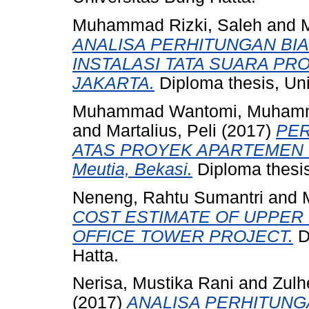
Muhammad Rizki, Saleh
and
M
ANALISA PERHITUNGAN BI
INSTALASI TATA SUARA P
JAKARTA.
Diploma thesis, Uni
Muhammad Wantomi, Muham
and
Martalius, Peli
(2017)
PE
ATAS PROYEK APARTEMEN L
Meutia, Bekasi.
Diploma thesis
Neneng, Rahtu Sumantri
and
COST ESTIMATE OF UPPER
OFFICE TOWER PROJECT.
D
Hatta.
Nerisa, Mustika Rani
and
Zulh
(2017)
ANALISA PERHITUN