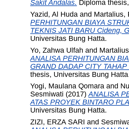
Sakit Andalas.
Diploma thesis,
Yazid, Al Huda
and
Martalius, 
PERHITUNGAN BIAYA STRU
TEKNIS JATI BARU Cideng, Ga
Universitas Bung Hatta.
Yo, Zahwa Ulfah
and
Martalius
ANALISA PERHITUNGAN BI
GRAND DADAP CITY TAHAP 
thesis, Universitas Bung Hatta
Yogi, Maulana Qomara
and
Nu
Sesmiwati
(2017)
ANALISA P
ATAS PROYEK BINTARO PLA
Universitas Bung Hatta.
ZIZI, ERZA SARI
and
Sesmiwa