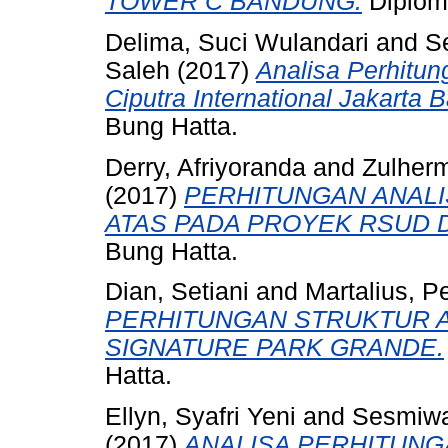
TOWER C BANDUNG.
Diploma
Delima, Suci Wulandari
and
S
Saleh
(2017)
Analisa Perhitun
Ciputra International Jakarta B
Bung Hatta.
Derry, Afriyoranda
and
Zulher
(2017)
PERHITUNGAN ANALI
ATAS PADA PROYEK RSUD 
Bung Hatta.
Dian, Setiani
and
Martalius, Pe
PERHITUNGAN STRUKTUR 
SIGNATURE PARK GRANDE.
Hatta.
Ellyn, Syafri Yeni
and
Sesmiwa
(2017)
ANALISA PERHITUNG