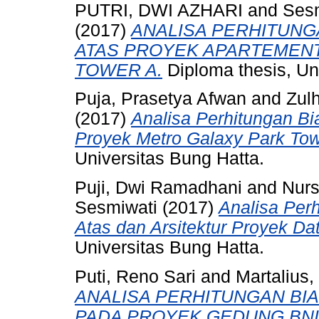
PUTRI, DWI AZHARI
and
Sesm
(2017)
ANALISA PERHITUNG
ATAS PROYEK APARTEMEN
TOWER A.
Diploma thesis, Un
Puja, Prasetya Afwan
and
Zul
(2017)
Analisa Perhitungan Bia
Proyek Metro Galaxy Park Tow
Universitas Bung Hatta.
Puji, Dwi Ramadhani
and
Nurs
Sesmiwati
(2017)
Analisa Perh
Atas dan Arsitektur Proyek Dat
Universitas Bung Hatta.
Puti, Reno Sari
and
Martalius,
ANALISA PERHITUNGAN BI
PADA PROYEK GEDUNG BNI