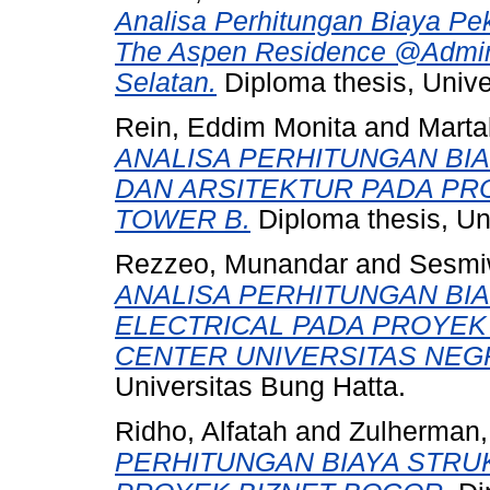
Analisa Perhitungan Biaya Pe
The Aspen Residence @Admira
Selatan.
Diploma thesis, Unive
Rein, Eddim Monita
and
Martal
ANALISA PERHITUNGAN BI
DAN ARSITEKTUR PADA PR
TOWER B.
Diploma thesis, Un
Rezzeo, Munandar
and
Sesmiw
ANALISA PERHITUNGAN BI
ELECTRICAL PADA PROYE
CENTER UNIVERSITAS NEG
Universitas Bung Hatta.
Ridho, Alfatah
and
Zulherman,
PERHITUNGAN BIAYA STRU