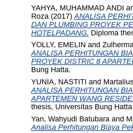
YAHYA, MUHAMMAD ANDI
a
Roza
(2017)
ANALISA PERHI
DAN PLUMBING PROYEK P
HOTELPADANG.
Diploma thes
YOLLY, EMELIN
and
Zulherma
ANALISA PERHITUNGAN BI
PROYEK DISTRIC 8 APARTE
Bung Hatta.
YUNIA, NASTITI
and
Martalius
ANALISA PERHITUNGAN BI
APARTEMEN WANG RESIDE
thesis, Universitas Bung Hatta
Yan, Wahyudi Batubara
and
Ma
Analisa Perhitungan Biaya P