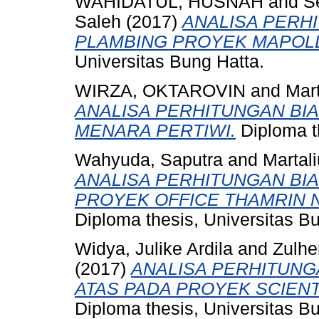
WAHIDATUL, HUSNAH
and
S
Saleh
(2017)
ANALISA PERH
PLAMBING PROYEK MAPOL
Universitas Bung Hatta.
WIRZA, OKTAROVIN
and
Mart
ANALISA PERHITUNGAN BI
MENARA PERTIWI.
Diploma th
Wahyuda, Saputra
and
Martali
ANALISA PERHITUNGAN BI
PROYEK OFFICE THAMRIN N
Diploma thesis, Universitas B
Widya, Julike Ardila
and
Zulhe
(2017)
ANALISA PERHITUNG
ATAS PADA PROYEK SCIENT
Diploma thesis, Universitas B